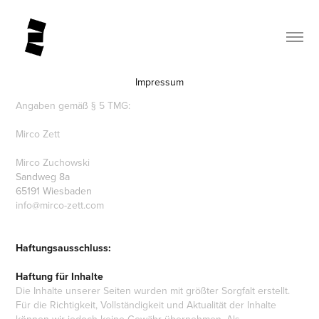
Impressum
Angaben gemäß § 5 TMG:
Mirco Zett
Mirco Zuchowski
Sandweg 8a
65191 Wiesbaden
info@mirco-zett.com
Haftungsausschluss:
Haftung für Inhalte
Die Inhalte unserer Seiten wurden mit größter Sorgfalt erstellt.
Für die Richtigkeit, Vollständigkeit und Aktualität der Inhalte
können wir jedoch keine Gewähr übernehmen. Als